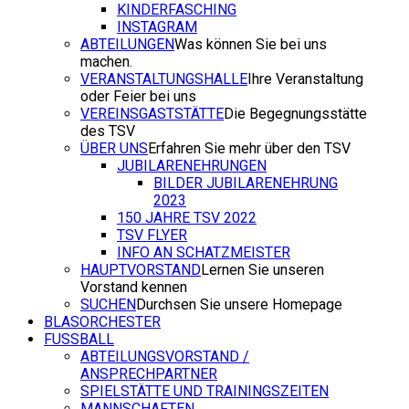
KINDERFASCHING
INSTAGRAM
ABTEILUNGEN
Was können Sie bei uns
machen.
VERANSTALTUNGSHALLE
Ihre Veranstaltung
oder Feier bei uns
VEREINSGASTSTÄTTE
Die Begegnungsstätte
des TSV
ÜBER UNS
Erfahren Sie mehr über den TSV
JUBILARENEHRUNGEN
BILDER JUBILARENEHRUNG
2023
150 JAHRE TSV 2022
TSV FLYER
INFO AN SCHATZMEISTER
HAUPTVORSTAND
Lernen Sie unseren
Vorstand kennen
SUCHEN
Durchsen Sie unsere Homepage
BLASORCHESTER
FUSSBALL
ABTEILUNGSVORSTAND /
ANSPRECHPARTNER
SPIELSTÄTTE UND TRAININGSZEITEN
MANNSCHAFTEN