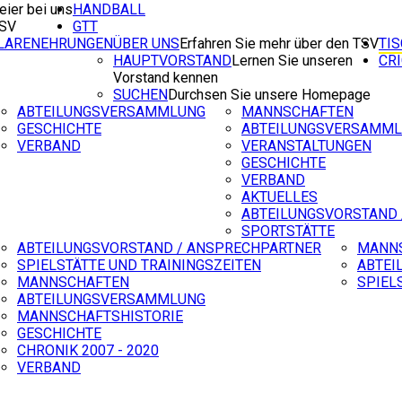
eier bei uns
HANDBALL
TSV
GTT
ILARENEHRUNGEN
ÜBER UNS
Erfahren Sie mehr über den TSV
TI
HAUPTVORSTAND
Lernen Sie unseren
CR
Vorstand kennen
SUCHEN
Durchsen Sie unsere Homepage
ABTEILUNGSVERSAMMLUNG
MANNSCHAFTEN
GESCHICHTE
ABTEILUNGSVERSAMM
VERBAND
VERANSTALTUNGEN
GESCHICHTE
VERBAND
AKTUELLES
ABTEILUNGSVORSTAND 
SPORTSTÄTTE
ABTEILUNGSVORSTAND / ANSPRECHPARTNER
MANN
SPIELSTÄTTE UND TRAININGSZEITEN
ABTEI
MANNSCHAFTEN
SPIEL
ABTEILUNGSVERSAMMLUNG
MANNSCHAFTSHISTORIE
GESCHICHTE
CHRONIK 2007 - 2020
VERBAND